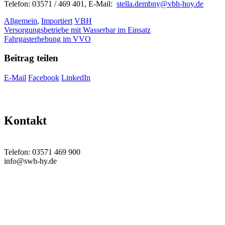
Telefon: 03571 / 469 401, E-Mail:
stella.dembny@vbh-hoy.de
Kategorien
Schlagwörter
Allgemein
,
Importiert
VBH
Versorgungsbetriebe mit Wasserbar im Einsatz
Fahrgasterhebung im VVO
Beitrag teilen
E-Mail
Facebook
LinkedIn
Kontakt
Telefon: 03571 469 900
info@swh-hy.de