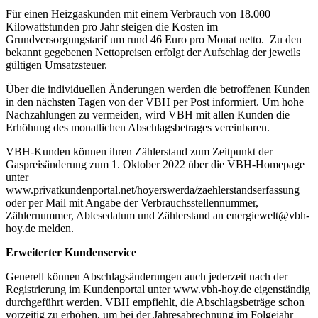
Für einen Heizgaskunden mit einem Verbrauch von 18.000
Kilowattstunden pro Jahr steigen die Kosten im
Grundversorgungstarif um rund 46 Euro pro Monat netto. Zu den
bekannt gegebenen Nettopreisen erfolgt der Aufschlag der jeweils
gültigen Umsatzsteuer.
Über die individuellen Änderungen werden die betroffenen Kunden
in den nächsten Tagen von der VBH per Post informiert. Um hohe
Nachzahlungen zu vermeiden, wird VBH mit allen Kunden die
Erhöhung des monatlichen Abschlagsbetrages vereinbaren.
VBH-Kunden können ihren Zählerstand zum Zeitpunkt der
Gaspreisänderung zum 1. Oktober 2022 über die VBH-Homepage
unter
www.privatkundenportal.net/hoyerswerda/zaehlerstandserfassung
oder per Mail mit Angabe der Verbrauchsstellennummer,
Zählernummer, Ablesedatum und Zählerstand an energiewelt@vbh-
hoy.de melden.
Erweiterter Kundenservice
Generell können Abschlagsänderungen auch jederzeit nach der
Registrierung im Kundenportal unter www.vbh-hoy.de eigenständig
durchgeführt werden. VBH empfiehlt, die Abschlagsbeträge schon
vorzeitig zu erhöhen, um bei der Jahresabrechnung im Folgejahr