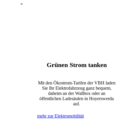
Energie, Wasser und
Elektromobilität
Öffentlicher Nahverkehr
Kultur und Tagungen
Bewegung und Erholung
Internet, Telefon und Fernsehen
Grünen Strom tanken
Mit den Ökostrom-Tarifen der VBH laden
Sie Ihr Elektrofahrzeug ganz bequem,
daheim an der Wallbox oder an
öffentlichen Ladesäulen in Hoyerswerda
auf.
mehr zur Elektromobilität