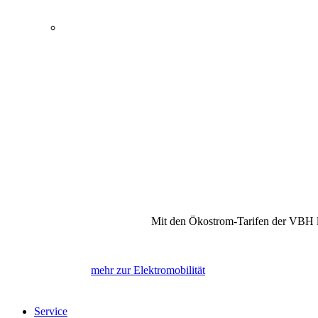
Energie, Wasser und Elektromobilität
Öffentlicher Nahverkehr
Kultur und Tagungen
Bewegung und Erholung
Internet, Telefon und Fernsehen
Mit den Ökostrom-Tarifen der VBH la
mehr zur Elektromobilität
Service