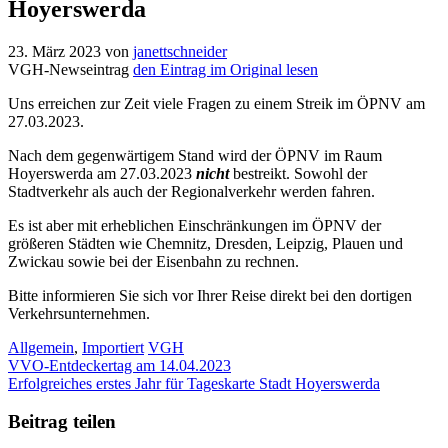
Hoyerswerda
23. März 2023
von
janettschneider
VGH-Newseintrag
den Eintrag im Original lesen
Uns erreichen zur Zeit viele Fragen zu einem Streik im ÖPNV am
27.03.2023.
Nach dem gegenwärtigem Stand wird der ÖPNV im Raum
Hoyerswerda am 27.03.2023
nicht
bestreikt. Sowohl der
Stadtverkehr als auch der Regionalverkehr werden fahren.
Es ist aber mit erheblichen Einschränkungen im ÖPNV der
größeren Städten wie Chemnitz, Dresden, Leipzig, Plauen und
Zwickau sowie bei der Eisenbahn zu rechnen.
Bitte informieren Sie sich vor Ihrer Reise direkt bei den dortigen
Verkehrsunternehmen.
Kategorien
Schlagwörter
Allgemein
,
Importiert
VGH
VVO-Entdeckertag am 14.04.2023
Erfolgreiches erstes Jahr für Tageskarte Stadt Hoyerswerda
Beitrag teilen