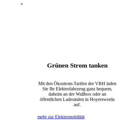
Energie, Wasser und
Elektromobilität
Öffentlicher Nahverkehr
Kultur und Tagungen
Bewegung und Erholung
Internet, Telefon und Fernsehen
Grünen Strom tanken
Mit den Ökostrom-Tarifen der VBH laden
Sie Ihr Elektrofahrzeug ganz bequem,
daheim an der Wallbox oder an
öffentlichen Ladesäulen in Hoyerswerda
auf.
mehr zur Elektromobilität