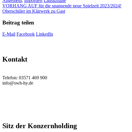
Kategorien
Schlagwörter
Allgemein
,
Importiert
Lausitzhalle
VORHANG AUF für die spannende neue Spielzeit 2023/2024!
Oberschüler im Klärwerk zu Gast
Beitrag teilen
E-Mail
Facebook
LinkedIn
Kontakt
Telefon: 03571 469 900
info@swh-hy.de
Sitz der Konzernholding