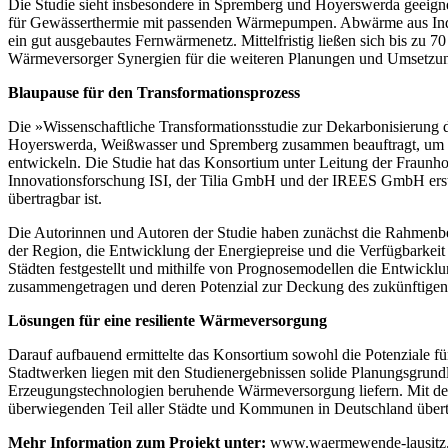
Die Studie sieht insbesondere in Spremberg und Hoyerswerda geeigne
für Gewässerthermie mit passenden Wärmepumpen. Abwärme aus Indust
ein gut ausgebautes Fernwärmenetz. Mittelfristig ließen sich bis zu 70
Wärmeversorger Synergien für die weiteren Planungen und Umsetzu
Blaupause für den Transformationsprozess
Die »Wissenschaftliche Transformationsstudie zur Dekarbonisierung
Hoyerswerda, Weißwasser und Spremberg zusammen beauftragt, um gem
entwickeln. Die Studie hat das Konsortium unter Leitung der Fraunho
Innovationsforschung ISI, der Tilia GmbH und der IREES GmbH erste
übertragbar ist.
Die Autorinnen und Autoren der Studie haben zunächst die Rahmenbed
der Region, die Entwicklung der Energiepreise und die Verfügbarkeit
Städten festgestellt und mithilfe von Prognosemodellen die Entwicklu
zusammengetragen und deren Potenzial zur Deckung des zukünftige
Lösungen für eine resiliente Wärmeversorgung
Darauf aufbauend ermittelte das Konsortium sowohl die Potenziale fü
Stadtwerken liegen mit den Studienergebnissen solide Planungsgrundlag
Erzeugungstechnologien beruhende Wärmeversorgung liefern. Mit der
überwiegenden Teil aller Städte und Kommunen in Deutschland übert
Mehr Information zum Projekt unter:
www.waermewende-lausitz