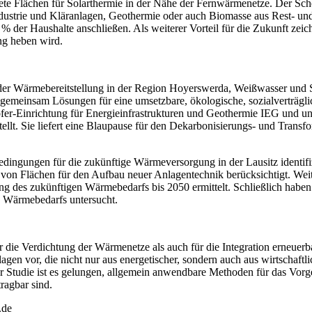
te Flächen für Solarthermie in der Nähe der Fernwärmenetze. Der Sche
rie und Kläranlagen, Geothermie oder auch Biomasse aus Rest- und Alt
 % der Haushalte anschließen. Als weiterer Vorteil für die Zukunft zeic
ng heben wird.
 der Wärmebereitstellung in der Region Hoyerswerda, Weißwasser und
einsam Lösungen für eine umsetzbare, ökologische, sozialverträglich
fer-Einrichtung für Energieinfrastrukturen und Geothermie IEG und un
llt. Sie liefert eine Blaupause für den Dekarbonisierungs- und Tran
ingungen für die zukünftige Wärmeversorgung in der Lausitz identifiz
 von Flächen für den Aufbau neuer Anlagentechnik berücksichtigt. Wei
ng des zukünftigen Wärmebedarfs bis 2050 ermittelt. Schließlich haben
n Wärmebedarfs untersucht.
r die Verdichtung der Wärmenetze als auch für die Integration erneue
en vor, die nicht nur aus energetischer, sondern auch aus wirtschaftli
 Studie ist es gelungen, allgemein anwendbare Methoden für das Vor
ragbar sind.
.de