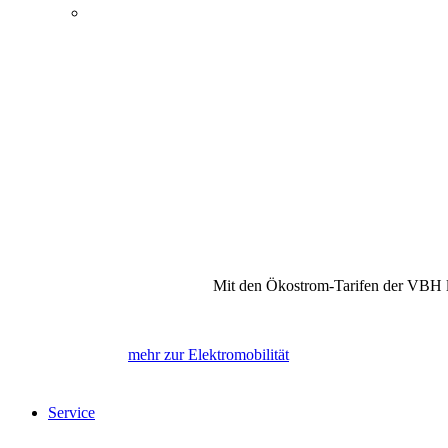
Energie, Wasser und Elektromobilität
Öffentlicher Nahverkehr
Kultur und Tagungen
Bewegung und Erholung
Internet, Telefon und Fernsehen
Mit den Ökostrom-Tarifen der VBH la
mehr zur Elektromobilität
Service