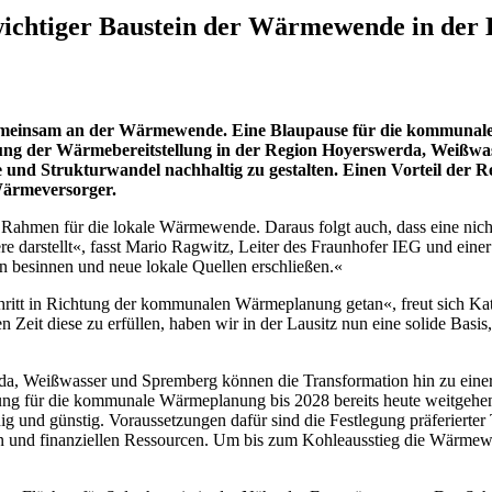
ichtiger Baustein der Wärmewende in der 
emeinsam an der Wärmewende. Eine Blaupause für die kommunale
rung der Wärmebereitstellung in der Region Hoyerswerda, Weißwa
nd Strukturwandel nachhaltig zu gestalten. Einen Vorteil der R
Wärmeversorger.
en Rahmen für die lokale Wärmewende. Daraus folgt auch, dass eine nic
 darstellt«, fasst Mario Ragwitz, Leiter des Fraunhofer IEG und einer d
 besinnen und neue lokale Quellen erschließen.«
hritt in Richtung der kommunalen Wärmeplanung getan«, freut sich Kat
n Zeit diese zu erfüllen, haben wir in der Lausitz nun eine solide B
, Weißwasser und Spremberg können die Transformation hin zu einer 
ung für die kommunale Wärmeplanung bis 2028 bereits heute weitgehend
g und günstig. Voraussetzungen dafür sind die Festlegung präferierter
en und finanziellen Ressourcen. Um bis zum Kohleausstieg die Wärmewe