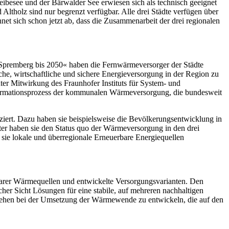
ibesee und der Bärwalder See erwiesen sich als technisch geeignet
holz sind nur begrenzt verfügbar. Alle drei Städte verfügen über
hnet sich schon jetzt ab, dass die Zusammenarbeit der drei regionalen
 Spremberg bis 2050« haben die Fernwärmeversorger der Städte
e, wirtschaftliche und sichere Energieversorgung in der Region zu
ter Mitwirkung des Fraunhofer Instituts für System- und
sformationsprozess der kommunalen Wärmeversorgung, die bundesweit
iert. Dazu haben sie beispielsweise die Bevölkerungsentwicklung in
ter haben sie den Status quo der Wärmeversorgung in den drei
 sie lokale und überregionale Erneuerbare Energiequellen
rbarer Wärmequellen und entwickelte Versorgungsvarianten. Den
cher Sicht Lösungen für eine stabile, auf mehreren nachhaltigen
gehen bei der Umsetzung der Wärmewende zu entwickeln, die auf den