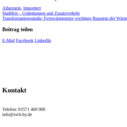
Kategorien
Allgemein
,
Importiert
Stadtfest – Umleitungen und Zusatzverkehr
Transformationsstudie: Fernwärmenetze wichtiger Baustein der Wärm
Beitrag teilen
E-Mail
Facebook
LinkedIn
Kontakt
Telefon: 03571 469 900
info@swh-hy.de