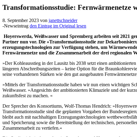
Transformationsstudie: Fernwärmenetze w
8. September 2023
von
janettschneider
-Newseintrag
den Eintrag im Original lesen
Hoyerswerda, Weißwasser und Spremberg arbeiten seit 2021 g
Partner nun vor. Die »Transformationsstudie zur Dekarbonisie
erzeugungstechnologien zur Verfügung stehen, um Wärmewende u
Fernwärmenetze und die Zusammenarbeit der drei regionalen 
»Der Kohleausstieg in der Lausitz bis 2038 setzt einen ambitioniert
längeren Abschreibungszeiten – keine Option für die Braunkohlereviere
seine vorhandenen Stärken wie den gut ausgebauten Fernwärmenetzen
»Mittels der Transformationsstudie haben wir nun einen wichtigen Sc
Weißwasser. »Angesichts der ambitionierten Klimaziele und der kurze
zukunftsfest zu machen. «
Der Sprecher des Konsortiums, Wolf-Thomas Hendrich: »Hoyerswerda
Transformationsstudie sind die geplanten Vorgaben der Bundesregier
bleibt auch mit nachhaltigen Erzeugungstechnologien wettbewerbsfähi
und Speicherung sowie die Bereitstellung der technischen, personell
Zusammenarbeit zu vertiefen.«