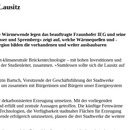
Lausitz
 Wärmewende legen das beauftragte Fraunhofer IEG und seine
sser und Spremberg« zeigt auf, welche Wärmequellen und -
egion bilden die vorhandenen und weiter ausbaubaren
ht-klimaneutrale Brückentechnologie – mit hohen Investitionen und
er Studienleiter, zusammen. »Stattdessen sollte sich die Lausitz auf
rin Bartsch, Vorsitzende der Geschäftsführung der Stadtwerke
asis, um zusammen mit Bürgerinnen und Bürgern unser Energiesystem
dekarbonisierten Erzeugung umsetzen. Mit der vorliegenden
 erfüllt und zentrale Aussagen getroffen. Die künftige Fernwärme
 Technologien, die Verfügbarkeit stadtnaher Flächen für Erzeugung
nde erfolgreich umzusetzen, planen die drei Stadtwerke die weitere