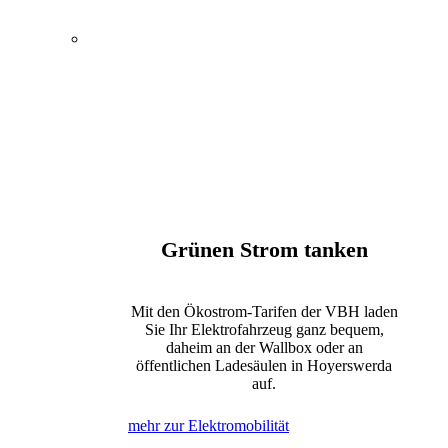
Energie, Wasser und
Elektromobilität
Öffentlicher Nahverkehr
Kultur und Tagungen
Bewegung und Erholung
Internet, Telefon und Fernsehen
Grünen Strom tanken
Mit den Ökostrom-Tarifen der VBH laden
Sie Ihr Elektrofahrzeug ganz bequem,
daheim an der Wallbox oder an
öffentlichen Ladesäulen in Hoyerswerda
auf.
mehr zur Elektromobilität