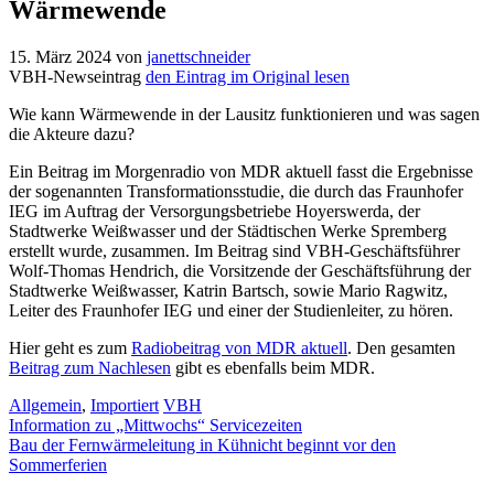
Wärmewende
15. März 2024
von
janettschneider
VBH-Newseintrag
den Eintrag im Original lesen
Wie kann Wärmewende in der Lausitz funktionieren und was sagen
die Akteure dazu?
Ein Beitrag im Morgenradio von MDR aktuell fasst die Ergebnisse
der sogenannten Transformationsstudie, die durch das Fraunhofer
IEG im Auftrag der Versorgungsbetriebe Hoyerswerda, der
Stadtwerke Weißwasser und der Städtischen Werke Spremberg
erstellt wurde, zusammen. Im Beitrag sind VBH-Geschäftsführer
Wolf-Thomas Hendrich, die Vorsitzende der Geschäftsführung der
Stadtwerke Weißwasser, Katrin Bartsch, sowie Mario Ragwitz,
Leiter des Fraunhofer IEG und einer der Studienleiter, zu hören.
Hier geht es zum
Radiobeitrag von MDR aktuell
. Den gesamten
Beitrag zum Nachlesen
gibt es ebenfalls beim MDR.
Kategorien
Schlagwörter
Allgemein
,
Importiert
VBH
Information zu „Mittwochs“ Servicezeiten
Bau der Fernwärmeleitung in Kühnicht beginnt vor den
Sommerferien