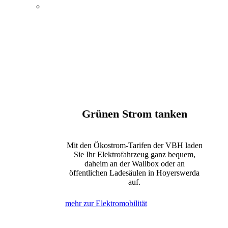
Energie, Wasser und
Elektromobilität
Öffentlicher Nahverkehr
Kultur und Tagungen
Bewegung und Erholung
Internet, Telefon und Fernsehen
Grünen Strom tanken
Mit den Ökostrom-Tarifen der VBH laden
Sie Ihr Elektrofahrzeug ganz bequem,
daheim an der Wallbox oder an
öffentlichen Ladesäulen in Hoyerswerda
auf.
mehr zur Elektromobilität