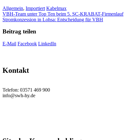
Kategorien
Schlagwörter
Allgemein
,
Importiert
Kabelmax
VBH-Team unter Top Ten beim 5. SC-KRABAT-Firmenlauf
Stromkonzession in Lohsa: Entscheidung für VBH
Beitrag teilen
E-Mail
Facebook
LinkedIn
Kontakt
Telefon: 03571 469 900
info@swh-hy.de