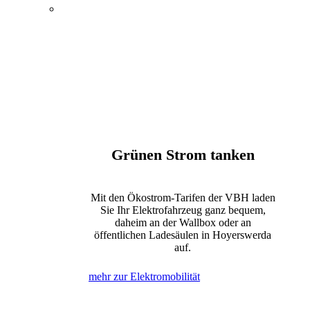
Energie, Wasser und
Elektromobilität
Öffentlicher Nahverkehr
Kultur und Tagungen
Bewegung und Erholung
Internet, Telefon und Fernsehen
Grünen Strom tanken
Mit den Ökostrom-Tarifen der VBH laden
Sie Ihr Elektrofahrzeug ganz bequem,
daheim an der Wallbox oder an
öffentlichen Ladesäulen in Hoyerswerda
auf.
mehr zur Elektromobilität