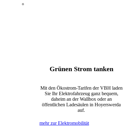
Energie, Wasser und
Elektromobilität
Öffentlicher Nahverkehr
Kultur und Tagungen
Bewegung und Erholung
Internet, Telefon und Fernsehen
Grünen Strom tanken
Mit den Ökostrom-Tarifen der VBH laden
Sie Ihr Elektrofahrzeug ganz bequem,
daheim an der Wallbox oder an
öffentlichen Ladesäulen in Hoyerswerda
auf.
mehr zur Elektromobilität