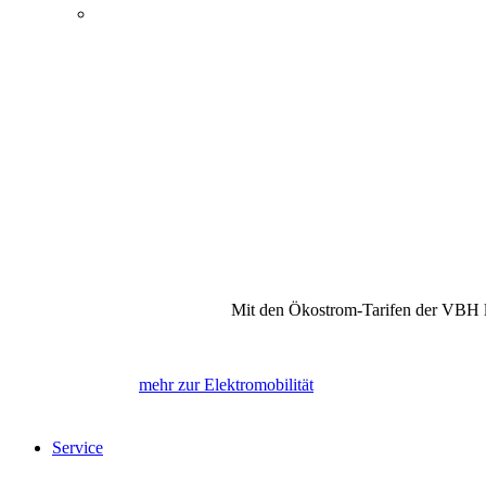
Energie, Wasser und Elektromobilität
Öffentlicher Nahverkehr
Kultur und Tagungen
Bewegung und Erholung
Internet, Telefon und Fernsehen
Mit den Ökostrom-Tarifen der VBH la
mehr zur Elektromobilität
Service