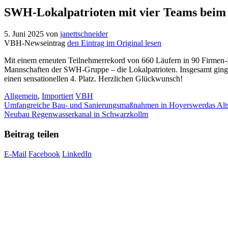
SWH-Lokalpatrioten mit vier Teams beim
5. Juni 2025
von
janettschneider
VBH-Newseintrag
den Eintrag im Original lesen
Mit einem erneuten Teilnehmerrekord von 660 Läufern in 90 Firm
Mannschaften der SWH-Gruppe – die Lokalpatrioten. Insgesamt ginge
einen sensationellen 4. Platz. Herzlichen Glückwunsch!
Kategorien
Schlagwörter
Allgemein
,
Importiert
VBH
Umfangreiche Bau- und Sanierungsmaßnahmen in Hoyerswerdas Alts
Neubau Regenwasserkanal in Schwarzkollm
Beitrag teilen
E-Mail
Facebook
LinkedIn