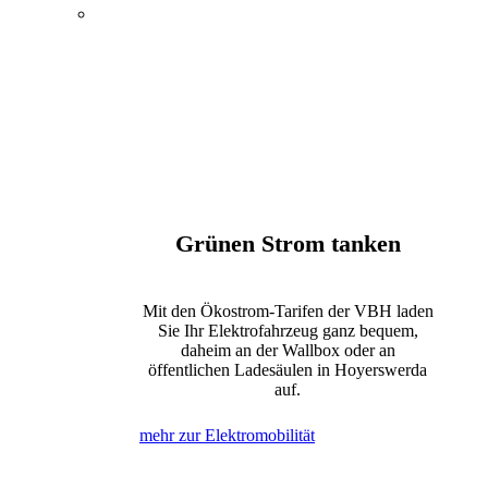
Energie, Wasser und
Elektromobilität
Öffentlicher Nahverkehr
Kultur und Tagungen
Bewegung und Erholung
Internet, Telefon und Fernsehen
Grünen Strom tanken
Mit den Ökostrom-Tarifen der VBH laden
Sie Ihr Elektrofahrzeug ganz bequem,
daheim an der Wallbox oder an
öffentlichen Ladesäulen in Hoyerswerda
auf.
mehr zur Elektromobilität