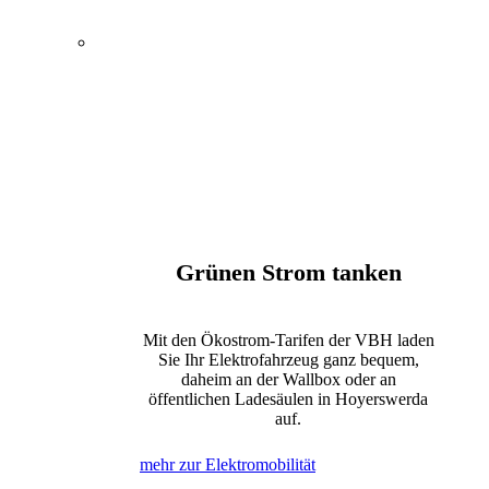
Energie, Wasser und
Elektromobilität
Öffentlicher Nahverkehr
Kultur und Tagungen
Bewegung und Erholung
Internet, Telefon und Fernsehen
Grünen Strom tanken
Mit den Ökostrom-Tarifen der VBH laden
Sie Ihr Elektrofahrzeug ganz bequem,
daheim an der Wallbox oder an
öffentlichen Ladesäulen in Hoyerswerda
auf.
mehr zur Elektromobilität