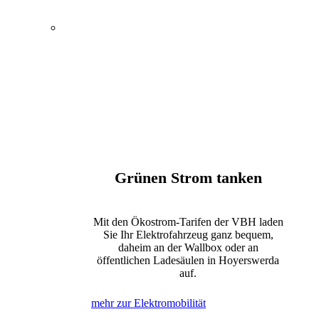
Energie, Wasser und
Elektromobilität
Öffentlicher Nahverkehr
Kultur und Tagungen
Bewegung und Erholung
Internet, Telefon und Fernsehen
Grünen Strom tanken
Mit den Ökostrom-Tarifen der VBH laden
Sie Ihr Elektrofahrzeug ganz bequem,
daheim an der Wallbox oder an
öffentlichen Ladesäulen in Hoyerswerda
auf.
mehr zur Elektromobilität