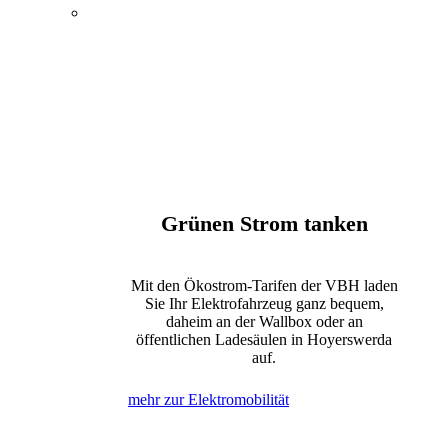
Energie, Wasser und
Elektromobilität
Öffentlicher Nahverkehr
Kultur und Tagungen
Bewegung und Erholung
Internet, Telefon und Fernsehen
Grünen Strom tanken
Mit den Ökostrom-Tarifen der VBH laden
Sie Ihr Elektrofahrzeug ganz bequem,
daheim an der Wallbox oder an
öffentlichen Ladesäulen in Hoyerswerda
auf.
mehr zur Elektromobilität