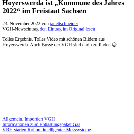
Hoyerswerda ist „Kommune des Jahres
2022“ im Freistaat Sachsen
23. November 2022
von
janettschneider
VGH-Newseintrag
den Eintrag im Original lesen
Tolles Ergebnis. Tolles Video mit schönen Bildern aus
Hoyerswerda. Auch Busse der VGH sind darin zu finden 😉
Kategorien
Schlagwörter
Allgemein
,
Importiert
VGH
Informationen zum Entlastungspaket Gas
VBH starten Rollout intelligenter Messsysteme