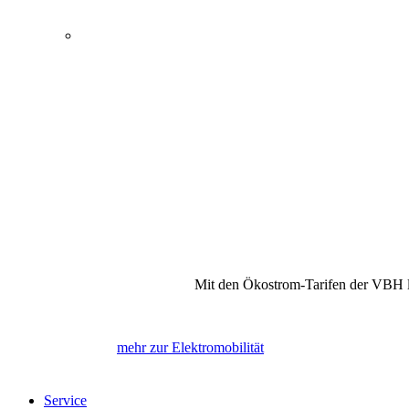
Energie, Wasser und Elektromobilität
Öffentlicher Nahverkehr
Kultur und Tagungen
Bewegung und Erholung
Internet, Telefon und Fernsehen
Mit den Ökostrom-Tarifen der VBH la
mehr zur Elektromobilität
Service