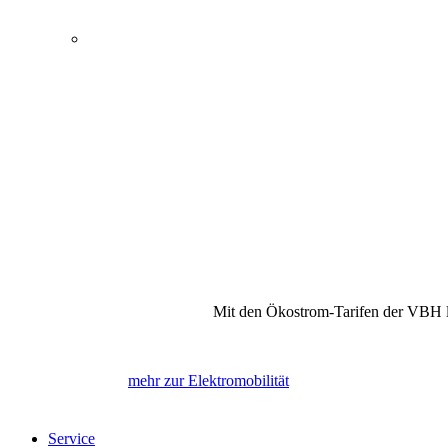
Energie, Wasser und Elektromobilität
Öffentlicher Nahverkehr
Kultur und Tagungen
Bewegung und Erholung
Internet, Telefon und Fernsehen
Mit den Ökostrom-Tarifen der VBH la
mehr zur Elektromobilität
Service