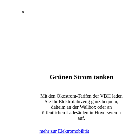
Energie, Wasser und
Elektromobilität
Öffentlicher Nahverkehr
Kultur und Tagungen
Bewegung und Erholung
Internet, Telefon und Fernsehen
Grünen Strom tanken
Mit den Ökostrom-Tarifen der VBH laden
Sie Ihr Elektrofahrzeug ganz bequem,
daheim an der Wallbox oder an
öffentlichen Ladesäulen in Hoyerswerda
auf.
mehr zur Elektromobilität