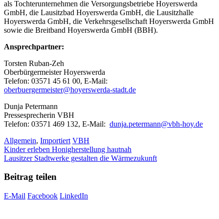
als Tochterunternehmen die Versorgungsbetriebe Hoyerswerda
GmbH, die Lausitzbad Hoyerswerda GmbH, die Lausitzhalle
Hoyerswerda GmbH, die Verkehrsgesellschaft Hoyerswerda GmbH
sowie die Breitband Hoyerswerda GmbH (BBH).
Ansprechpartner:
Torsten Ruban-Zeh
Oberbürgermeister Hoyerswerda
Telefon: 03571 45 61 00, E-Mail:
oberbuergermeister@hoyerswerda-stadt.de
Dunja Petermann
Pressesprecherin VBH
Telefon: 03571 469 132, E-Mail:
dunja.petermann@vbh-hoy.de
Kategorien
Schlagwörter
Allgemein
,
Importiert
VBH
Kinder erleben Honigherstellung hautnah
Lausitzer Stadtwerke gestalten die Wärmezukunft
Beitrag teilen
E-Mail
Facebook
LinkedIn