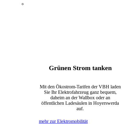
Energie, Wasser und
Elektromobilität
Öffentlicher Nahverkehr
Kultur und Tagungen
Bewegung und Erholung
Internet, Telefon und Fernsehen
Grünen Strom tanken
Mit den Ökostrom-Tarifen der VBH laden
Sie Ihr Elektrofahrzeug ganz bequem,
daheim an der Wallbox oder an
öffentlichen Ladesäulen in Hoyerswerda
auf.
mehr zur Elektromobilität